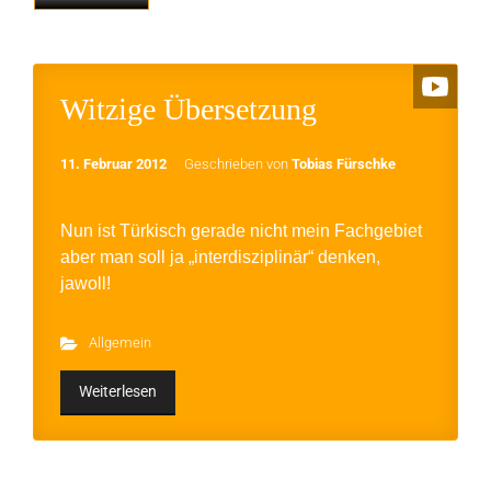
Witzige Übersetzung
11. Februar 2012
Geschrieben von
Tobias Fürschke
Nun ist Türkisch gerade nicht mein Fachgebiet
aber man soll ja „interdisziplinär“ denken,
jawoll!
Allgemein
Weiterlesen