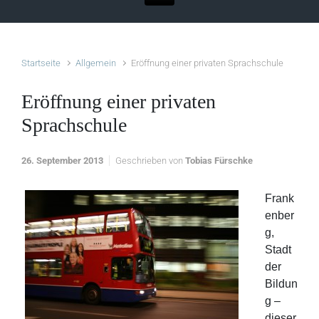
Startseite
Allgemein
Eröffnung einer privaten Sprachschule
Eröffnung einer privaten
Sprachschule
26. September 2013
Geschrieben von
Tobias Fürschke
Frank
enber
g,
Stadt
der
Bildun
g –
dieser