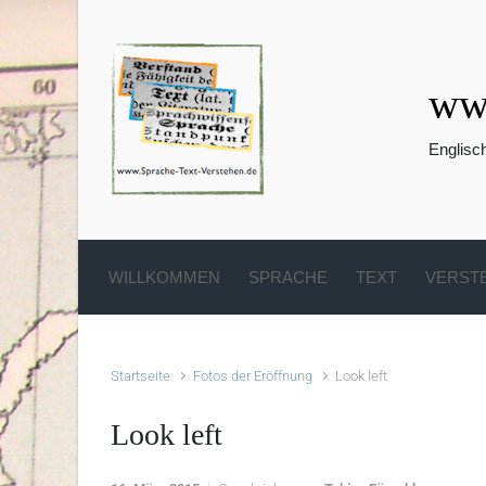
Zum Hauptinhalt springen
www
Englisc
WILLKOMMEN
SPRACHE
TEXT
VERST
Startseite
Fotos der Eröffnung
Look left
Look left