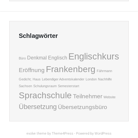
Schlagwörter
Englischkurs
Denkmal
Englisch
Büro
Frankenberg
Eröffnung
Fährmann
Gedicht;
Haus
Lebendiger Adventskalender
London
Nachhilfe
Sachsen
Schulungsraum
Semesterstart
Sprachschule
Teilnehmer
Website
Übersetzung
Übersetzungsbüro
evolve
theme by Theme4Press - Powered by
WordPress