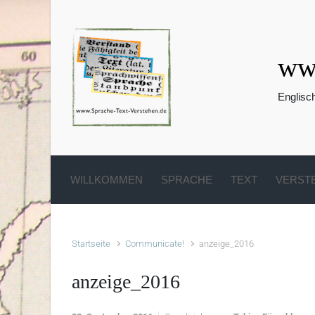
Zum Hauptinhalt springen
www
Englisc
WILLKOMMEN
SPRACHE
TEXT
VERST
Startseite
Communicate!
anzeige_2016
anzeige_2016