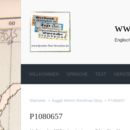
Zum Hauptinhalt springen
www
Englisc
WILLKOMMEN
SPRACHE
TEXT
VERST
Startseite
Auggie Wren’s Christmas Story
P1080657
P1080657